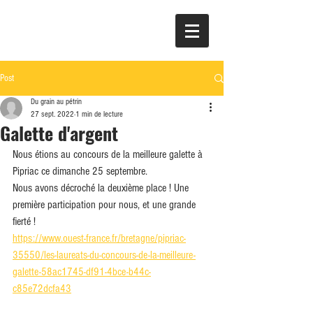
Post
Du grain au pétrin
27 sept. 2022
1 min de lecture
Galette d'argent
Nous étions au concours de la meilleure galette à 
Pipriac ce dimanche 25 septembre.
Nous avons décroché la deuxième place ! Une 
première participation pour nous, et une grande 
fierté !
https://www.ouest-france.fr/bretagne/pipriac-
35550/les-laureats-du-concours-de-la-meilleure-
galette-58ac1745-df91-4bce-b44c-
c85e72dcfa43